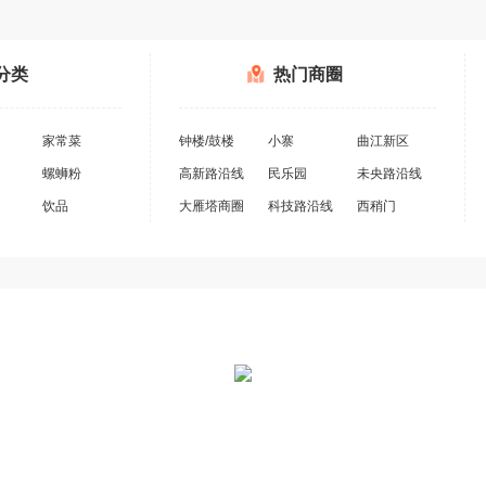
分类
热门商圈
家常菜
钟楼/鼓楼
小寨
曲江新区
螺蛳粉
高新路沿线
民乐园
未央路沿线
饮品
大雁塔商圈
科技路沿线
西稍门