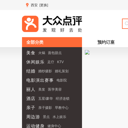
西安
[更换]
全部分类
预约订座
美食
火锅
面包甜点
休闲娱乐
足疗
KTV
结婚
婚纱摄影
婚礼策划
电影演出赛事
电影院
丽人
演出场馆
美发
医学美容
酒店
五星/豪华
经济连锁
亲子
亲子摄影
早教中心
周边游
景点
水上娱乐
运动健身
周边游
景点
健身中心
水上娱乐