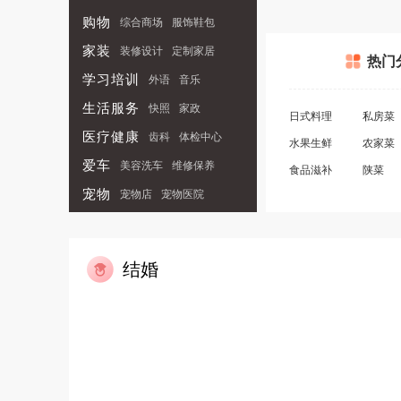
购物
展馆展览
综合商场
动植物园
服饰鞋包
温泉
滑雪
家装
运动户外
装修设计
定制家居
热门
学习培训
外语
音乐
生活服务
快照
家政
日式料理
私房菜
医疗健康
齿科
体检中心
水果生鲜
农家菜
爱车
美容洗车
维修保养
食品滋补
陕菜
宠物
宠物店
宠物医院
结婚