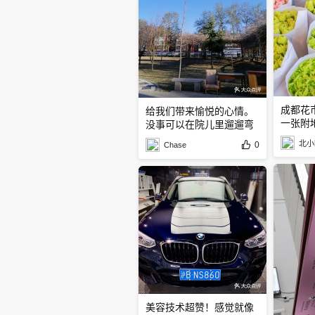
成都花
给我们带来愉悦的心情。
一张附
没事可以在院儿里遛遛弯
挺好
北小
0
Chase
美容技术超赞！感觉就像