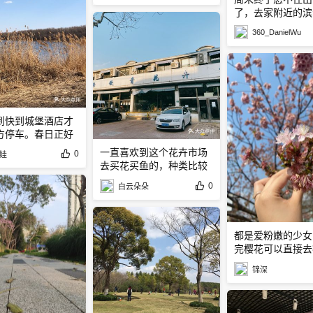
了，去家附近的滨
360_DanielWu
到快到城堡酒店才
方停车。春日正好
一直喜欢到这个花卉市场
0
娃
去买花买鱼的，种类比较
多
0
白云朵朵
都是爱粉嫩的少女
完樱花可以直接去
踏青
锦深