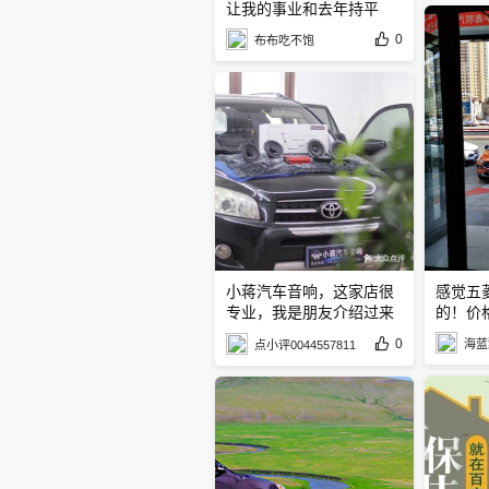
让我的事业和去年持平
0
布布吃不饱
小蒋汽车音响，这家店很
感觉五
专业，我是朋友介绍过来
的！价
的
0
海蓝
点小评0044557811