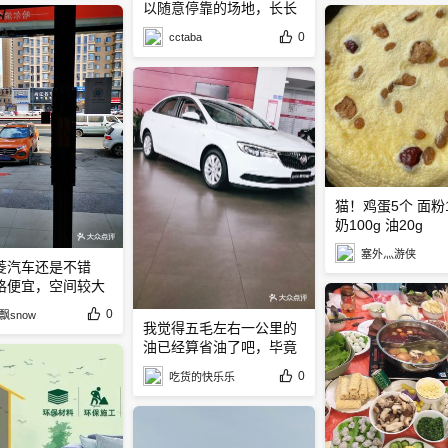
以随意停靠的场地，长长
的步道
0
cctaba
猫！鸡蛋5个 面粉1
奶100g 油20g
塞外灬游侠
菱汽车还是不错
格便宜，空间较大
0
飘snow
我觉得五毛左右一公里的
油已经算省油了吧，毕竟
排量小
0
吃货的快乐乐