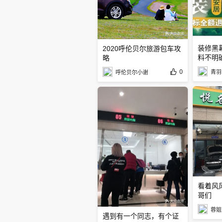
装修黑
2020呼伦贝尔旅游包车攻
料不明
略
0
青羽
呼伦贝尔小谢
看着风
哥们
蓉姐
遇到有一个同志，有个证