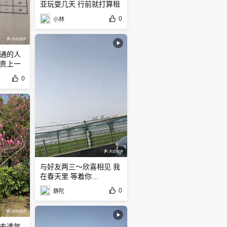
亚玩耍几天 行前就打算租
一台车
0
小林
通的人
贵上一
0
与好友两三～欣喜相见 我
在春天里 等着你…
0
静陀
去透气