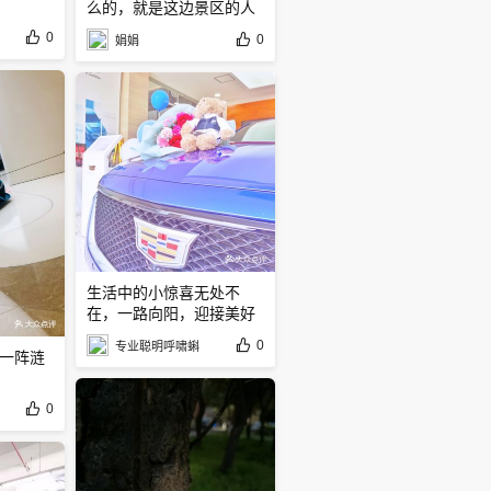
么的，就是这边景区的人
自己要收
0
0
娟娟
生活中的小惊喜无处不
在，一路向阳，迎接美好
的明天
0
专业聪明呼啸蝌
一阵涟
0