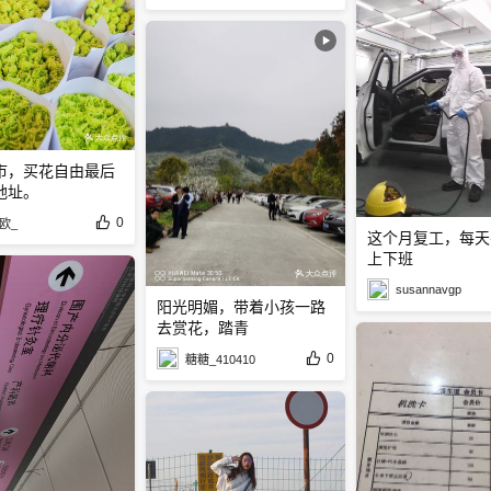
市，买花自由最后
地址。
0
欧_
这个月复工，每天
上下班
susannavgp
阳光明媚，带着小孩一路
去赏花，踏青
0
糖糖_410410