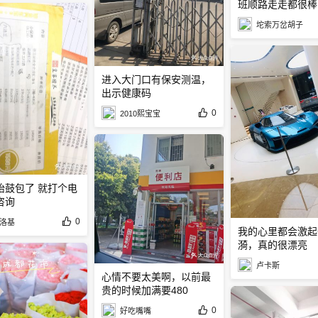
班顺路走走都很棒
坨索万岔胡子
进入大门口有保安测温，
出示健康码
0
2010熙宝宝
胎鼓包了 就打个电
咨询
0
洛基
我的心里都会激起
漪，真的很漂亮
卢卡斯
心情不要太美啊，以前最
贵的时候加满要480
0
好吃嘴嘴