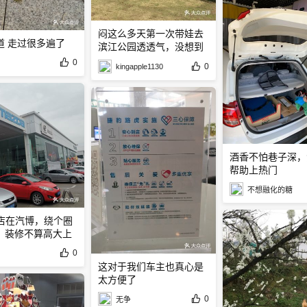
闷这么多天第一次带娃去
道 走过很多遍了
滨江公园透透气，没想到
人也蛮多的
0
0
kingapple1130
酒香不怕巷子深，
帮助上热门
不想融化的糖
s店在汽博，绕个圈
。装修不算高大上
0
这对于我们车主也真心是
太方便了
0
无争