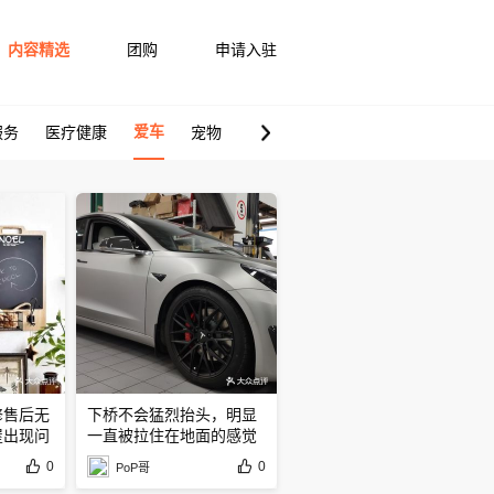
内容精选
团购
申请入驻
爱车
服务
医疗健康
宠物
修售后无
下桥不会猛烈抬头，明显
屋出现问
一直被拉住在地面的感觉
0
0
PoP哥