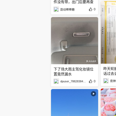
件没有带，出门后要再查
一遍
0
韵动棒棒糖
昨天轮
下了场大雨主驾化妆镜位
话过去
置竟然漏水
0
夜神
dpuser_7882838429