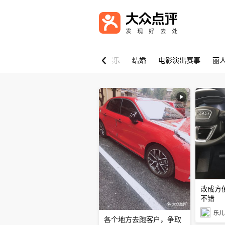
推荐
美食
休闲娱乐
结婚
电影演出赛事
丽
改成方
不错
乐儿
各个地方去跑客户，争取