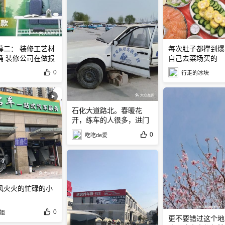
幕二： 装修工艺材
每次肚子都撑到爆
确 装修公司在做报
自己去菜场买的
0
行走的冰块
石化大道路北。春暖花
开，练车的人很多，进门
测体温
0
吃吃de爱
风火火的忙碌的小
0
姐
更不要错过这个地