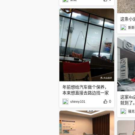
这条小
斯斯
年前想给汽车做个保养，
本来想直接去路边找一家
这家4
算了
0
shinny101
就到了
骚克