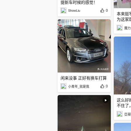
提新车时候的感觉！
0
ShowLiu
本来挺
为这家
闹闹
魔力
闲来没事 正好有换车打算
0
小青年_就是我
这么好
不住了
去玩
亞凝