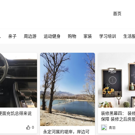
首页
人
亲子
周边游
运动健身
购物
家装
学习培训
生活
便面充饥总得来说
装修黑幕四： 装
保障 装修之后房
0
青羽
永定河属的堤岸，岸边可