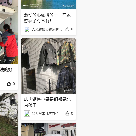
激动的心颤抖的手，在家
憋疯了有木有！
0
大风越狠心越荡的呼吸君
洗的好
0
店内销售小哥哥们都是北
京孩子
0
我叫黑宋儿不百忙