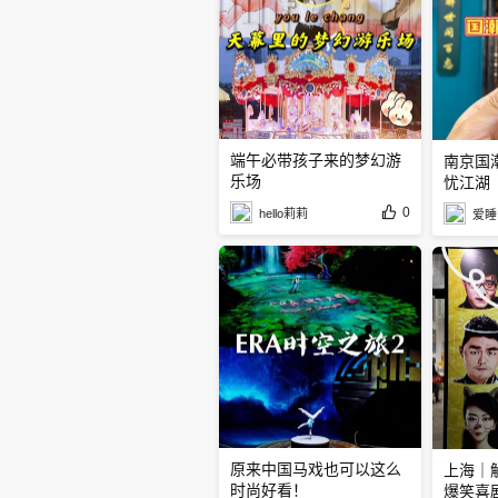
端午必带孩子来的梦幻游
南京国
乐场
忧江湖
0
hello莉莉
爱睡
原来中国马戏也可以这么
上海｜
时尚好看！
爆笑喜