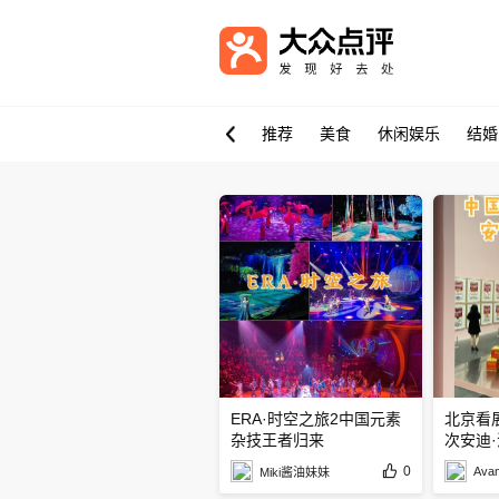
推荐
美食
休闲娱乐
结婚
ERA·时空之旅2中国元素
北京看
杂技王者归来
次安迪
0
Ava
Miki酱油妹妹