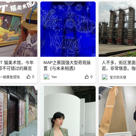
ART 猫美术馆，今年
MAP之蔡国强大型奇观装
人不多，街区里面
都不可错过的展览
置《与未来相遇》
逛，非常惬意。咖
少
0
0
Yan
一碗黄鱼馄饨
宝贝的天使