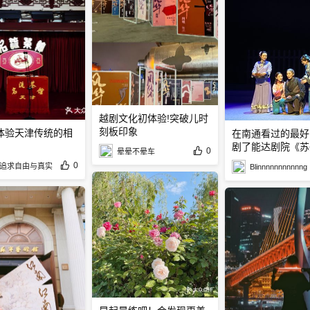
越剧文化初体验!突破儿时
刻板印象
体验天津传统的相
在南通看过的最好
剧了能达剧院《苏
0
晕晕不晕车
差》
0
追求自由与真实
Blinnnnnnnnnnng