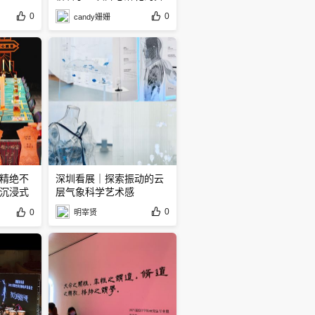
台剧
0
0
candy姗姗
精绝不
深圳看展｜探索振动的云
沉浸式
层️气象科学艺术感
0
0
明宰贤