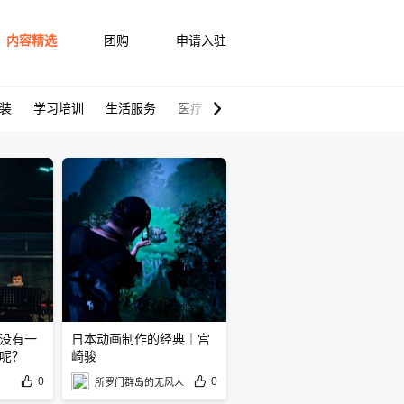
内容精选
团购
申请入驻
装
学习培训
生活服务
医疗健康
爱车
宠物
没有一
日本动画制作的经典｜宫
呢？
崎骏
0
0
所罗门群岛的无风人