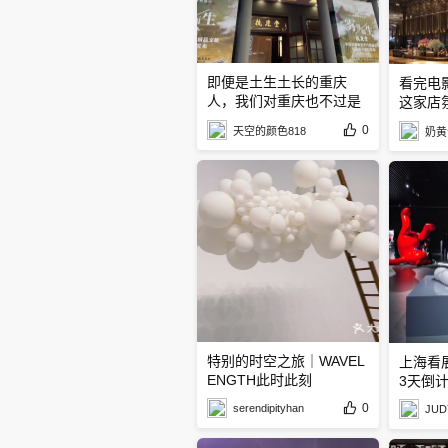
即便是土生土长的重庆
看完电
人，我们对重庆也不过是
这家店
雾里看花
漫了！
0
天空的颜色818
奶黄
特别的时空之旅｜WAVEL
上海看
ENGTH此时此刻
3天倒
0
serendipityhan
JUD