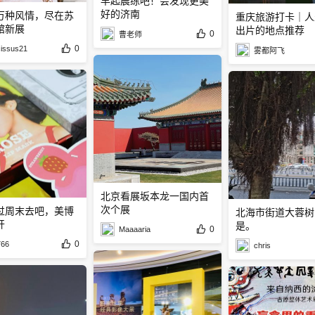
早起晨练吧！会发现更美
好的济南
万种风情，尽在苏
重庆旅游打卡｜人
馆新展
出片的地点推荐
0
曹老师
0
issus21
雾都阿飞
北京看展坂本龙一国内首
次个展
过周末去吧，美博
北海市街道大蓉树
开
是。
0
Maaaaria
0
766
chris