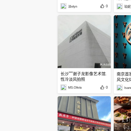
0
淡elyn
珀妮
长沙﹌谢子龙影像艺术馆.
南京首
性冷淡风拍照
风文化体
0
MS.Olivia
Isan