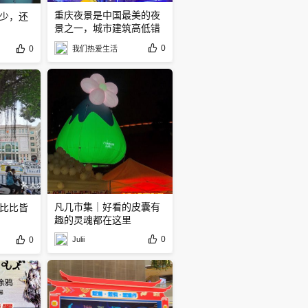
重庆夜景是中国最美的夜
少，还
景之一，城市建筑高低错
落有致
0
0
我们热爱生活
凡几市集｜好看的皮囊有
比比皆
趣的灵魂都在这里
0
0
Julii