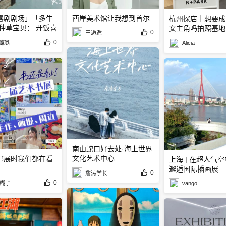
喜剧剧场」「多牛
西岸美术馆让我想到首尔
杭州探店｜想要成
 种草宝贝： 开饭喜
女主角吗拍照基地
0
王逅逅
咖啡店️
0
u璐璐
Alicia
南山蛇口好去处·海上世界
文化艺术中心
书展时我们都在看
上海 | 在超人气
邂逅国际插画展
0
詹涛学长
0
糊子
vango