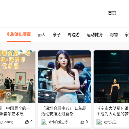
首页
电影演出赛事
丽人
亲子
周边游
运动健身
购物
家
展｜中国最全的一
「深圳会展中心」 1.车展
《宇宙大明星》谁
·沃霍尔艺术展
活动安排太过复杂
个成为大明星的梦
0
0
n_Cheung
叶小白爱生活
吐司先生