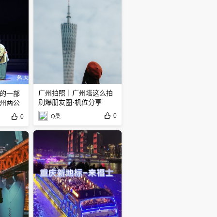
广州拍照｜广州塔这么拍
的一部
刷爆朋友圈·机位分享️
州两公
0
0
Q桑