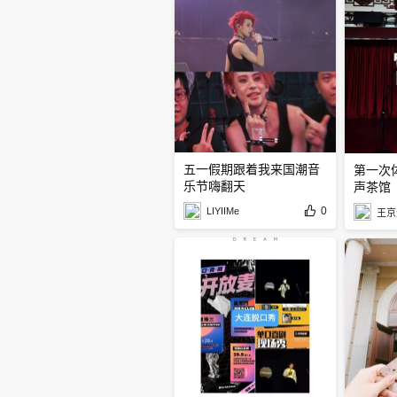
五一假期跟着我来国潮音
第一次
乐节嗨翻天
声茶馆
0
LIYIIMe
王京