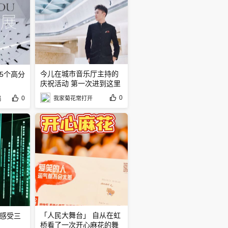
今儿在城市音乐厅主持的
5个高分
庆祝活动 第一次进到这里
0
0
我家菊花常打开
锅
「人民大舞台」 自从在虹
来感受三
桥看了一次开心麻花的舞