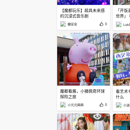
【魔都玩乐】超具未来感
「开饭
的沉浸式音乐剧
世界」
剧线
0
糖安安
Lul
魔都看展，小猪佩奇环球
看艺术
探险之旅
什么
0
小元元麻麻
小迷