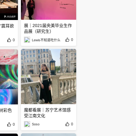
展｜2021届央美毕业生作
“震耳欲
品展（研究生）
0
0
Lewis不知道吃什么
魔都看展｜苏宁艺术馆感
的树彩色
受江南文化
0
0
Soso