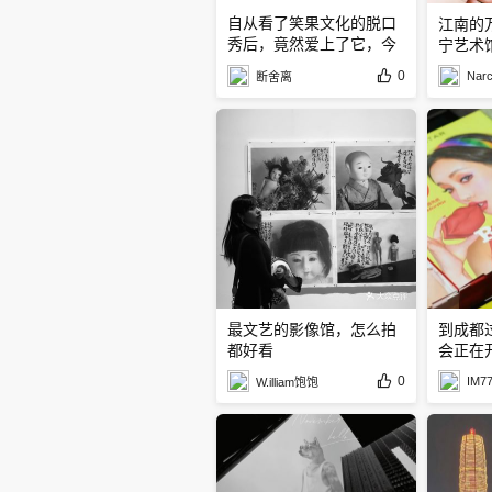
自从看了笑果文化的脱口
江南的
秀后，竟然爱上了它，今
宁艺术
年也听过
0
Narc
断舍离
最文艺的影像馆，怎么拍
到成都
都好看
会正在
0
IM7
W.illiam饱饱