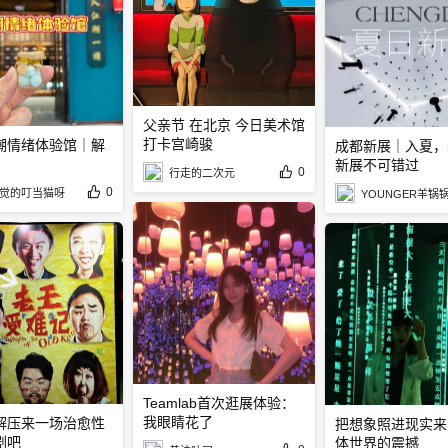
父亲节 在北京 今日美术馆
打卡宫崎骏
潮情绪体验馆｜解
成都新展｜入夏，
新展不可错过
0
行走的二次元
0
觉的叮当猫呀
YOUNGER羊锅
Teamlab首次逛展体验：
我眼睛花了
解压来一场治愈性
把想象照进现实️
剧吧
体世界的震撼