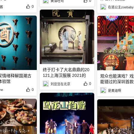
0
黄油吐司
0
酱
在逃公主zoebaby
终于打卡了大名鼎鼎的20
121上海汉服展 2021的
家情绪释解国潮古
观众也能演戏？戏
验馆️
能错过的深圳首款
0
刘豆豆在北京
互动话剧偷心晚宴
0
ne
是美迪啊