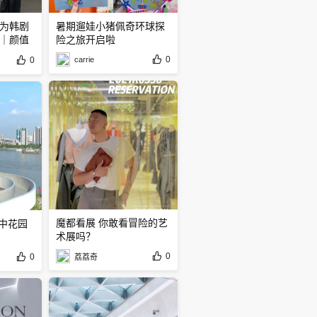
为韩剧
暑期遛娃小猪佩奇环球探
｜颜值
险之旅开启啦️
0
0
carrie
魔都看展 你敢看冒险的艺
空中花园
术展吗？
0
0
荔荔奇