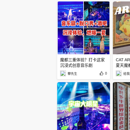
魔都三重体验？打卡这家
CAT 
沉浸式创意音乐剧
夏天魔
0
攀先生
给我