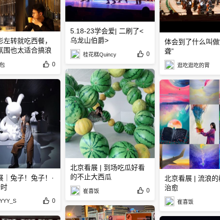
5.18-23学会爱| 二刷了<
乌龙山伯爵>
影左转就吃西餐，
体会到了什么叫做
氛围也太适合搞浪
聋”
0
桂花糕Quincy
0
包
逛吃逛吃的胃
北京看展 | 到场吃瓜好看
的不止大西瓜
展｜兔子！兔子！·
北京看展 | 流浪
计时
治愈
0
崔喜饭
0
YYY_S
崔喜饭